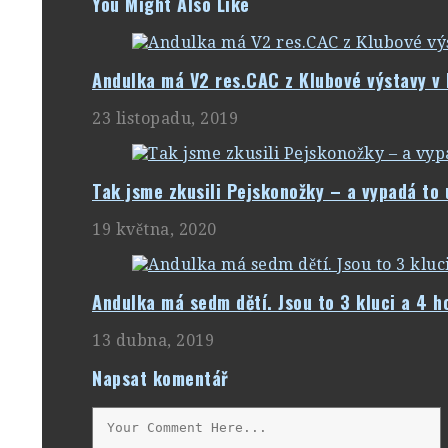
You Might Also Like
Andulka má V2 res.CAC z Klubové výstavy v 
23 listopadu, 2019
Tak jsme zkusili Pejskonožky – a vypadá to 
19 května, 2020
Andulka má sedm dětí. Jsou to 3 kluci a 4 ho
13 dubna, 2019
Napsat komentář