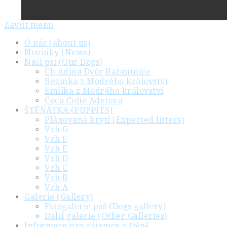
Zavřít menu
O nás (about us)
Novinky (News)
Naši psi (Our Dogs)
Ch.Adina Dvůr Bažantnice
Bezinka z Modrého království
Emilka z Modrého království
Coca Colie Adeteva
ŠTĚŇÁTKA (PUPPIES)
Plánovaná krytí (Expected litters)
Vrh G
Vrh F
Vrh E
Vrh D
Vrh C
Vrh B
Vrh A
Galerie (Gallery)
Fotogalerie psů (Dogs gallery)
Další galerie (Other Galleries)
Informace pro zájemce o štěně