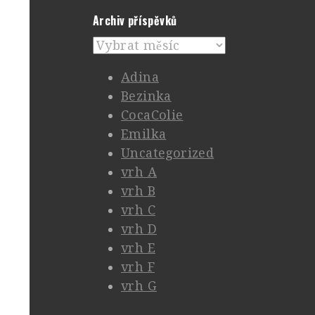
Archiv příspěvků
Archiv
příspěvků
Adina
Bezinka
CocaColie
Emilka
Uncategorized
vrh A
vrh B
vrh C
vrh D
vrh E
vrh F
vrh G