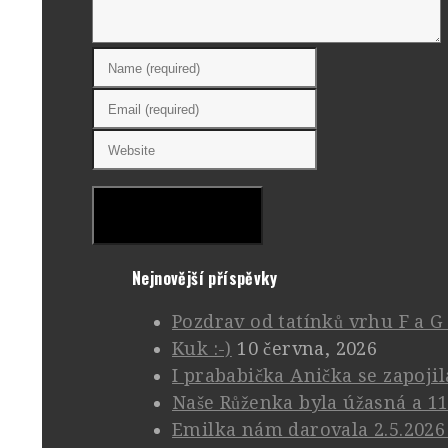
Nejnovější příspěvky
Pozdrav od tatínků vrhu F a G
Kuk :-)
10 června, 2026
I prababička Anička se zapojil
Naše Růženka byla úžasná a 11
Emilka nám darovala 2.5.2026 