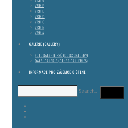
VRH G
VRH F
VRH E
VRH D
VRH C
VRH B
VRH A
GALERIE (GALLERY)
FOTOGALERIE PSŮ (DOGS GALLERY)
DALŠÍ GALERIE (OTHER GALLERIES)
INFORMACE PRO ZÁJEMCE O ŠTĚNĚ
Search...