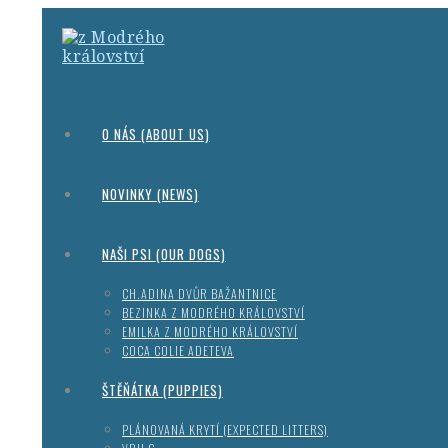
O NÁS (ABOUT US)
NOVINKY (NEWS)
NAŠI PSI (OUR DOGS)
CH.ADINA DVŮR BAŽANTNICE
BEZINKA Z MODRÉHO KRÁLOVSTVÍ
EMILKA Z MODRÉHO KRÁLOVSTVÍ
COCA COLIE ADETEVA
ŠTĚŇÁTKA (PUPPIES)
PLÁNOVANÁ KRYTÍ (EXPECTED LITTERS)