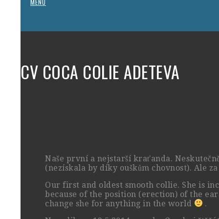
MENU
CV COCA COLIE ADETEVA
Naše první a nejstarší kraťanda. Neskutečně
(nezískala by díky ouškům chovnost). Ale za
Our first and oldest smooth collie. She is i
because of the position (erection) of the e
change she for anything in the world
.