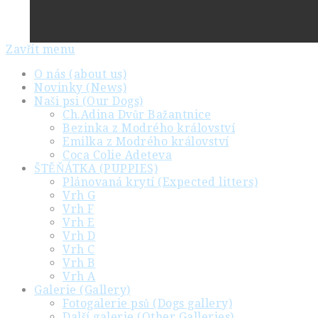
Zavřít menu
O nás (about us)
Novinky (News)
Naši psi (Our Dogs)
Ch.Adina Dvůr Bažantnice
Bezinka z Modrého království
Emilka z Modrého království
Coca Colie Adeteva
ŠTĚŇÁTKA (PUPPIES)
Plánovaná krytí (Expected litters)
Vrh G
Vrh F
Vrh E
Vrh D
Vrh C
Vrh B
Vrh A
Galerie (Gallery)
Fotogalerie psů (Dogs gallery)
Další galerie (Other Galleries)