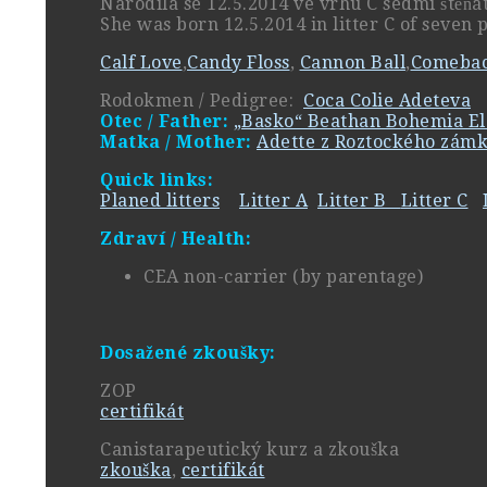
Narodila se 12.5.2014 ve vrhu C sedmi štěň
She was born 12.5.2014 in litter C of seven 
Calf Love
,
Candy Floss
,
Cannon Ball
,
Comebac
Rodokmen /
Pedigree
:
Coca Colie Adeteva
Otec / F
ather
:
„Basko“ Beathan Bohemia E
Matka / M
other
:
Adette z Roztockého zám
Quick links
:
Planed litters
Litter A
Litter B
Litter C
Zdraví / Health:
CEA non-carrier (by parentage)
Dosažené zkoušky:
ZOP
certifikát
Canistarapeutický kurz a zkouška
zkouška
,
certifikát