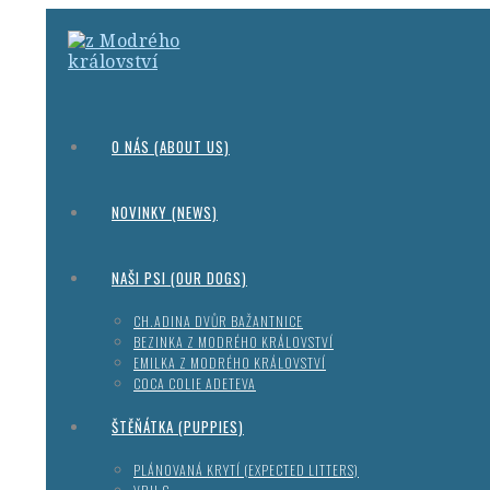
O NÁS (ABOUT US)
NOVINKY (NEWS)
NAŠI PSI (OUR DOGS)
CH.ADINA DVŮR BAŽANTNICE
BEZINKA Z MODRÉHO KRÁLOVSTVÍ
EMILKA Z MODRÉHO KRÁLOVSTVÍ
COCA COLIE ADETEVA
ŠTĚŇÁTKA (PUPPIES)
PLÁNOVANÁ KRYTÍ (EXPECTED LITTERS)