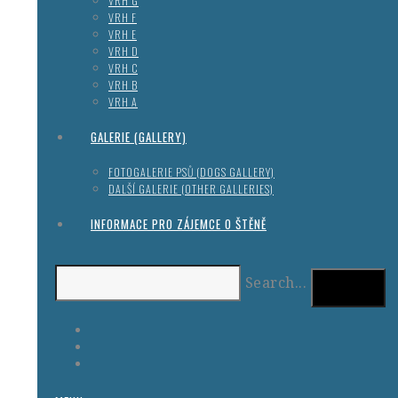
VRH G
VRH F
VRH E
VRH D
VRH C
VRH B
VRH A
GALERIE (GALLERY)
FOTOGALERIE PSŮ (DOGS GALLERY)
DALŠÍ GALERIE (OTHER GALLERIES)
INFORMACE PRO ZÁJEMCE O ŠTĚNĚ
Search...