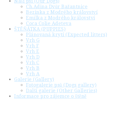
Naši psi (Our Dogs)
Ch.Adina Dvůr Bažantnice
Bezinka z Modrého království
Emilka z Modrého království
Coca Colie Adeteva
ŠTĚŇÁTKA (PUPPIES)
Plánovaná krytí (Expected litters)
Vrh G
Vrh F
Vrh E
Vrh D
Vrh C
Vrh B
Vrh A
Galerie (Gallery)
Fotogalerie psů (Dogs gallery)
Další galerie (Other Galleries)
Informace pro zájemce o štěně