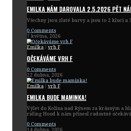
EMILKA NÁM DAROVALA 2.5.2026 PĚT NÁ
Všechny jsou zlaté barvy a jsou to 2 kluci a 
0 Comments
7 května, 2026
Emilka
/
vrh F
OČEKÁVÁME VRH F
0 Comments
22 dubna, 2026
Emilka
/
vrh F
EMILKA BUDE MAMINKA!
Výlet do Kolína nad Rýnem za krásným a h
riding Hood k nám přinesl radostné očekáv
0 Comments
14 dubna, 2026