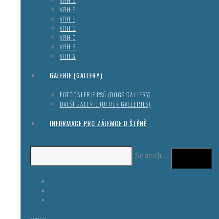
VRH G
VRH F
VRH E
VRH D
VRH C
VRH B
VRH A
GALERIE (GALLERY)
FOTOGALERIE PSŮ (DOGS GALLERY)
DALŠÍ GALERIE (OTHER GALLERIES)
INFORMACE PRO ZÁJEMCE O ŠTĚNĚ
Search...