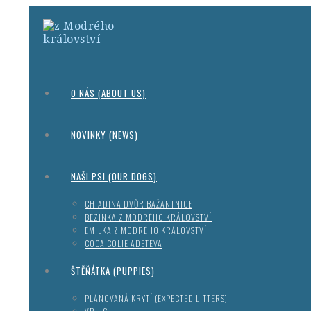
O NÁS (ABOUT US)
NOVINKY (NEWS)
NAŠI PSI (OUR DOGS)
CH.ADINA DVŮR BAŽANTNICE
BEZINKA Z MODRÉHO KRÁLOVSTVÍ
EMILKA Z MODRÉHO KRÁLOVSTVÍ
COCA COLIE ADETEVA
ŠTĚŇÁTKA (PUPPIES)
PLÁNOVANÁ KRYTÍ (EXPECTED LITTERS)