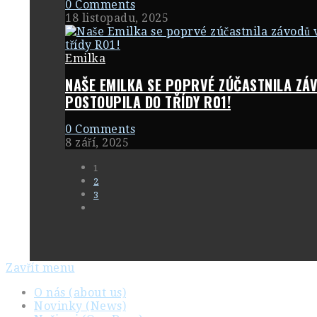
0 Comments
18 listopadu, 2025
Emilka
NAŠE EMILKA SE POPRVÉ ZÚČASTNILA ZÁV
POSTOUPILA DO TŘÍDY R01!
0 Comments
8 září, 2025
1
2
3
Zavřít menu
O nás (about us)
Novinky (News)