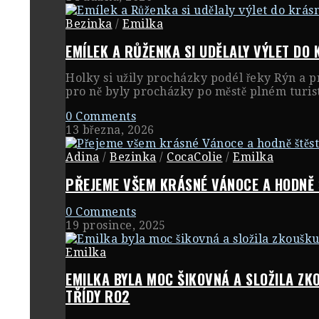
Bezinka
/
Emilka
EMÍLEK A RŮŽENKA SI UDĚLALY VÝLET DO
Holky si užily procházky podél řeky Rýn a p
pro ně byly procházky po městě plném turist
0 Comments
13 března, 2026
Adina
/
Bezinka
/
CocaColie
/
Emilka
PŘEJEME VŠEM KRÁSNÉ VÁNOCE A HODNĚ 
0 Comments
19 prosince, 2025
Emilka
EMILKA BYLA MOC ŠIKOVNÁ A SLOŽILA ZK
TŘÍDY RO2