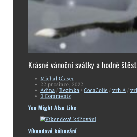
Krásné vánoční svátky a hodně štěst
Michal Glaser
22 prosince, 2022
Adina
/
Bezinka
/
CocaColie
/
vrh A
/
vr
0 Comments
You Might Also Like
Víkendové kóliování