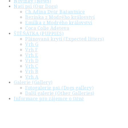
Novinky (News)
Naši psi (Our Dogs)
Ch.Adina Dvůr Bažantnice
Bezinka z Modrého království
Emilka z Modrého království
Coca Colie Adeteva
ŠTĚŇÁTKA (PUPPIES)
Plánovaná krytí (Expected litters)
Vrh G
Vrh F
Vrh E
Vrh D
Vrh C
Vrh B
Vrh A
Galerie (Gallery)
Fotogalerie psů (Dogs gallery)
Další galerie (Other Galleries)
Informace pro zájemce o štěně