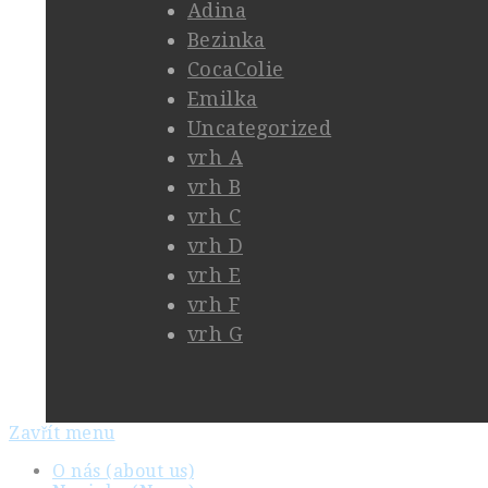
Adina
Bezinka
CocaColie
Emilka
Uncategorized
vrh A
vrh B
vrh C
vrh D
vrh E
vrh F
vrh G
Zavřít menu
O nás (about us)