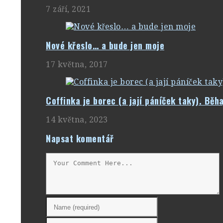
7 září, 2021
Nové křeslo… a bude jen moje
17 května, 2017
Coffinka je borec (a jají páníček taky). Běh
14 května, 2023
Napsat komentář