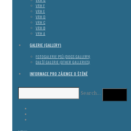
VRH G
VRH F
VRH E
VRH D
VRH C
VRH B
VRH A
GALERIE (GALLERY)
FOTOGALERIE PSŮ (DOGS GALLERY)
DALŠÍ GALERIE (OTHER GALLERIES)
INFORMACE PRO ZÁJEMCE O ŠTĚNĚ
Search...