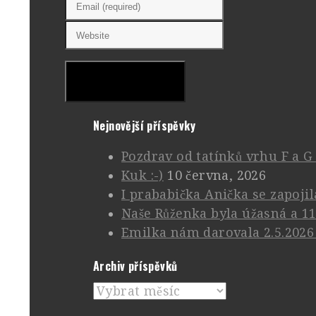
Nejnovější příspěvky
Pozdrav od tatínků vrhu F a G
Kuk :-)
10 června, 2026
I prababička Anička se zapojil
Naše Růženka byla úžasná a 11
Emilka nám darovala 2.5.2026 
Archiv příspěvků
Archiv
příspěvků