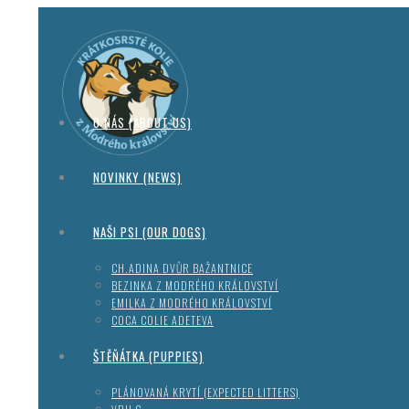
O NÁS (ABOUT US)
NOVINKY (NEWS)
NAŠI PSI (OUR DOGS)
CH.ADINA DVŮR BAŽANTNICE
BEZINKA Z MODRÉHO KRÁLOVSTVÍ
EMILKA Z MODRÉHO KRÁLOVSTVÍ
COCA COLIE ADETEVA
ŠTĚŇÁTKA (PUPPIES)
PLÁNOVANÁ KRYTÍ (EXPECTED LITTERS)