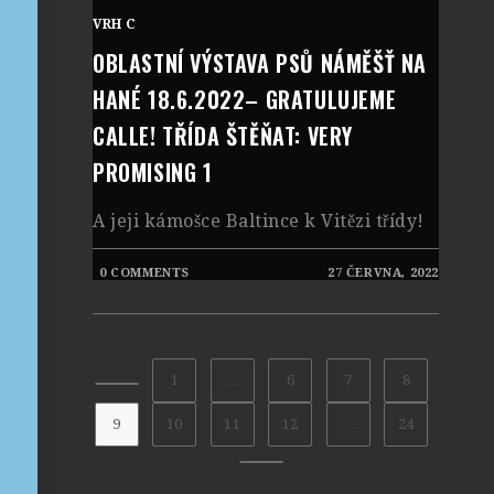
VRH C
OBLASTNÍ VÝSTAVA PSŮ NÁMĚŠŤ NA
HANÉ 18.6.2022– GRATULUJEME
CALLE! TŘÍDA ŠTĚŇAT: VERY
PROMISING 1
A jeji kámošce Baltince k Vitězi třídy!
0 COMMENTS
27 ČERVNA, 2022
1
…
6
7
8
9
10
11
12
…
24