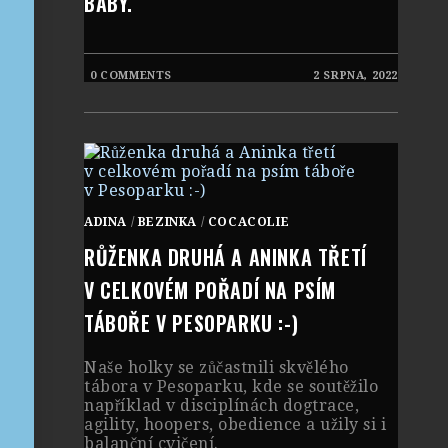
BABY.
0 COMMENTS
2 SRPNA, 2022
ADINA
/
BEZINKA
/
COCACOLIE
RŮŽENKA DRUHÁ A ANINKA TŘETÍ
V CELKOVÉM POŘADÍ NA PSÍM
TÁBOŘE V PESOPARKU :-)
Naše holky se zůčastnili skvělého
tábora v Pesoparku, kde se soutěžilo
například v disciplínách dogtrace,
agility, hoopers, obedience a užily si i
balanční cvičení.