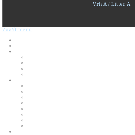
Vrh A / Litter A
Zavřít menu