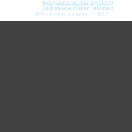
Fotogalerie psů (Dogs gallery)
Další galerie (Other Galleries)
Informace pro zájemce o štěně