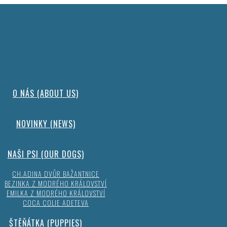
O NÁS (ABOUT US)
NOVINKY (NEWS)
NAŠI PSI (OUR DOGS)
CH.ADINA DVŮR BAŽANTNICE
BEZINKA Z MODRÉHO KRÁLOVSTVÍ
EMILKA Z MODRÉHO KRÁLOVSTVÍ
COCA COLIE ADETEVA
ŠTĚŇÁTKA (PUPPIES)