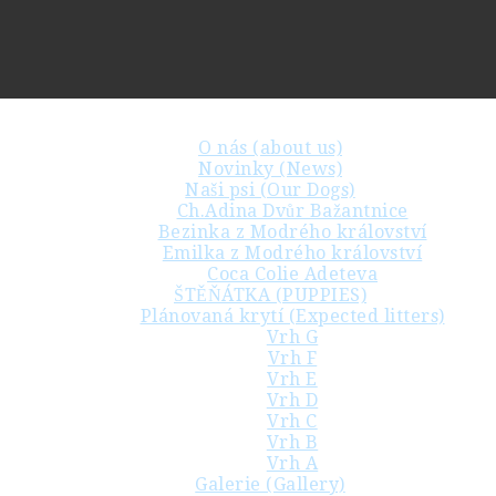
O nás (about us)
Novinky (News)
Naši psi (Our Dogs)
Ch.Adina Dvůr Bažantnice
Bezinka z Modrého království
Emilka z Modrého království
Coca Colie Adeteva
ŠTĚŇÁTKA (PUPPIES)
Plánovaná krytí (Expected litters)
Vrh G
Vrh F
Vrh E
Vrh D
Vrh C
Vrh B
Vrh A
Galerie (Gallery)