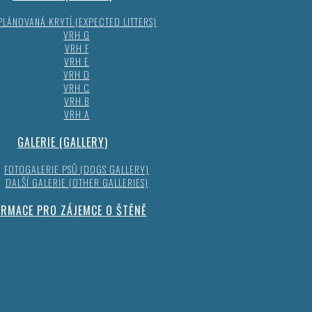
PLÁNOVANÁ KRYTÍ (EXPECTED LITTERS)
VRH G
VRH F
VRH E
VRH D
VRH C
VRH B
VRH A
GALERIE (GALLERY)
FOTOGALERIE PSŮ (DOGS GALLERY)
DALŠÍ GALERIE (OTHER GALLERIES)
ORMACE PRO ZÁJEMCE O ŠTĚNĚ